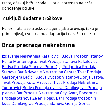
raste, očekuj bržu prodaju i budi spreman na brže
donošenje odluke.
✓
Uključi dodatne troškove
Porez, notarske troškove, agencijsku proviziju (ako je
primjenjiva), eventualnu adaptaciju i garažno mjesto.
Brza pretraga nekretnina
Izdavanje Nekretnina Rafailovići, Budva
Trosobni stanovi
Porto Montenegro, Tivat
Prodaja Stanova Rafailovići,
Budva
Prodaja Stanova Pobrežje, Podgorica
Prodaja
Stanova Bar
Izdavanje Nekretnina Centar, Tivat
Prodaja
Garsonjera Bečići, Budva
Dvosobni stanovi Donja Lastva,
Tivat
Prodaja Kuća Mrčevac, Tivat
Prodaja Nekretnina
Tudorovići, Budva
Prodaja placeva Danilovgrad
Prodaja
placeva Bar
Prodaja Nekretnina City Kvart, Podgorica
Prodaja Stanova Zeleni Pojas, Bar
Prodaja trosobnih
kuća Danilovgrad
Prodaja Stanova Gornja Gorica,