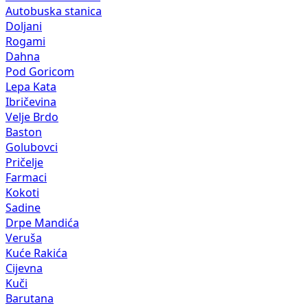
Autobuska stanica
Doljani
Rogami
Dahna
Pod Goricom
Lepa Kata
Ibričevina
Velje Brdo
Baston
Golubovci
Pričelje
Farmaci
Kokoti
Sadine
Drpe Mandića
Veruša
Kuće Rakića
Cijevna
Kuči
Barutana