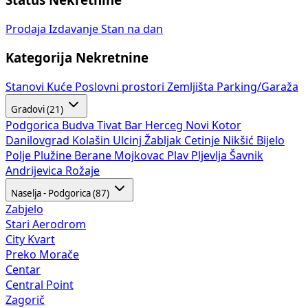
Prodaja
Izdavanje
Stan na dan
Kategorija Nekretnine
Stanovi
Kuće
Poslovni prostori
Zemljišta
Parking/Garaža
Gradovi (21)
Podgorica
Budva
Tivat
Bar
Herceg Novi
Kotor
Danilovgrad
Kolašin
Ulcinj
Žabljak
Cetinje
Nikšić
Bijelo
Polje
Plužine
Berane
Mojkovac
Plav
Pljevlja
Šavnik
Andrijevica
Rožaje
Naselja - Podgorica (87)
Zabjelo
Stari Aerodrom
City Kvart
Preko Morače
Centar
Central Point
Zagorič