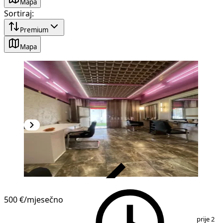
Mapa
Sortiraj
:
Premium
Mapa
VERIFIKOVANO
500 €
/mjesečno
1
/
5
prije 2