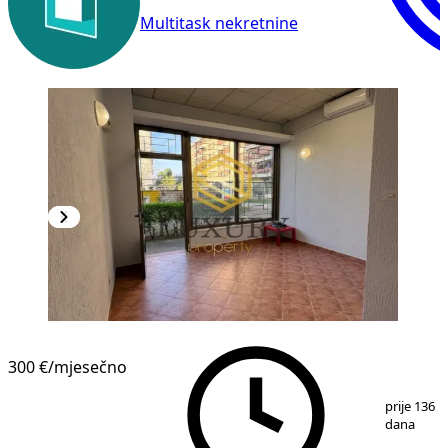
Multitask nekretnine
300 €
/mjesečno
1
/
9
prije 136
dana