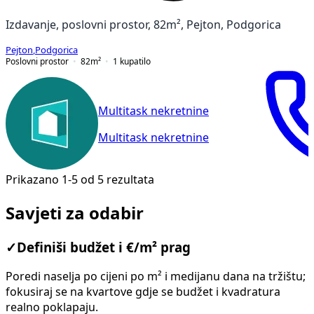
Izdavanje, poslovni prostor, 82m², Pejton, Podgorica
Pejton
,
Podgorica
Poslovni prostor
82
m²
1
kupatilo
Multitask nekretnine
Multitask nekretnine
Prikazano 1-5 od 5 rezultata
Savjeti za odabir
✓
Definiši budžet i €/m² prag
Poredi naselja po cijeni po m² i medijanu dana na tržištu;
fokusiraj se na kvartove gdje se budžet i kvadratura
realno poklapaju.