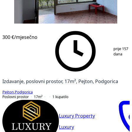
300 €
/mjesečno
1
/
4
prije 157
dana
Izdavanje, poslovni prostor, 17m², Pejton, Podgorica
Pejton
,
Podgorica
Poslovni prostor
17
m²
1
kupatilo
Luxury Property
Luxury