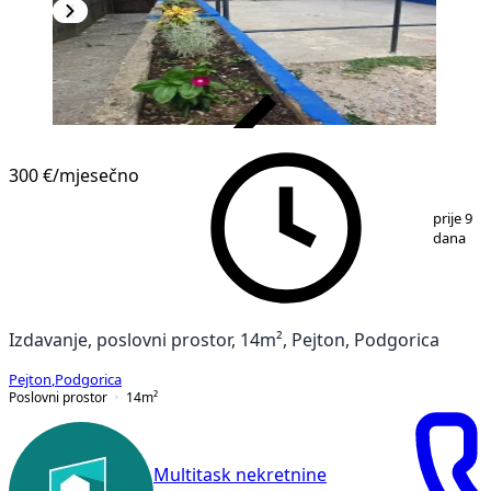
VERIFIKOVANO
300 €
/mjesečno
1
/
7
prije 9
dana
Izdavanje, poslovni prostor, 14m², Pejton, Podgorica
Pejton
,
Podgorica
Poslovni prostor
14
m²
Multitask nekretnine