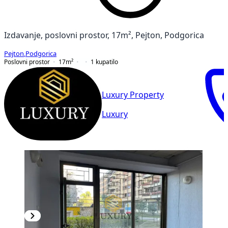
Izdavanje, poslovni prostor, 17m², Pejton, Podgorica
Pejton
,
Podgorica
Poslovni prostor
17
m²
1
kupatilo
Luxury Property
Luxury