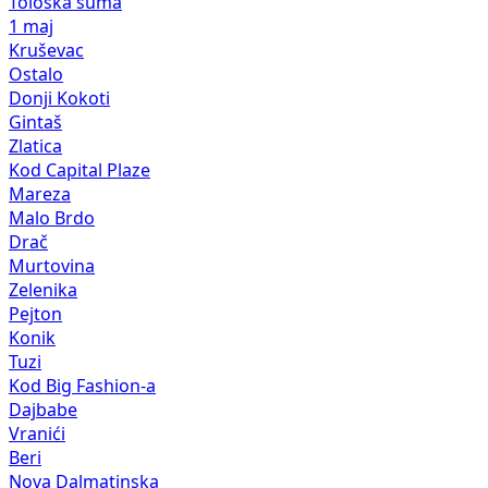
Tološka šuma
1 maj
Kruševac
Ostalo
Donji Kokoti
Gintaš
Zlatica
Kod Capital Plaze
Mareza
Malo Brdo
Drač
Murtovina
Zelenika
Pejton
Konik
Tuzi
Kod Big Fashion-a
Dajbabe
Vranići
Beri
Nova Dalmatinska