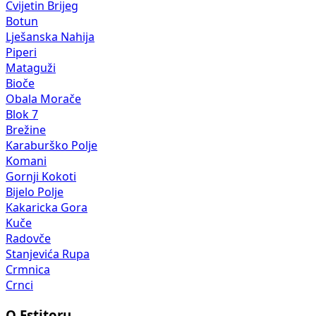
Cvijetin Brijeg
Botun
Lješanska Nahija
Piperi
Mataguži
Bioče
Obala Morače
Blok 7
Brežine
Karaburško Polje
Komani
Gornji Kokoti
Bijelo Polje
Kakaricka Gora
Kuče
Radovče
Stanjevića Rupa
Crmnica
Crnci
O Estitoru