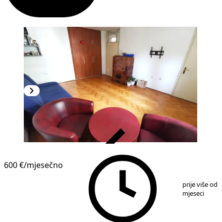
VERIFIKOVANO
600 €
/mjesečno
1
/
11
prije više od 
mjeseci