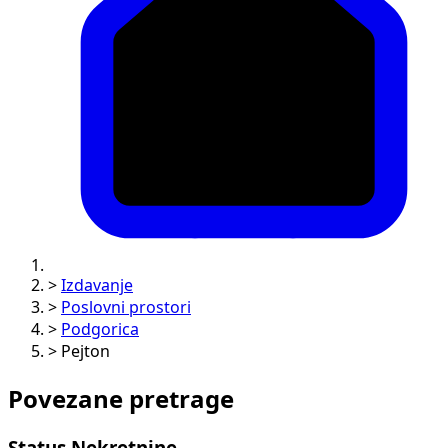
>
Izdavanje
>
Poslovni prostori
>
Podgorica
>
Pejton
Povezane pretrage
Status Nekretnine