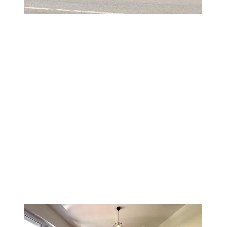
PREMIUM
1
/
3