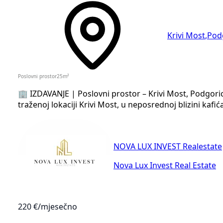
Krivi Most
,
Pod
Poslovni prostor
25
m²
🏢 IZDAVANJE | Poslovni prostor – Krivi Most, Podgori
traženoj lokaciji Krivi Most, u neposrednoj blizini kafić
NOVA LUX INVEST Realestate
Nova Lux Invest Real Estate
220 €
/mjesečno