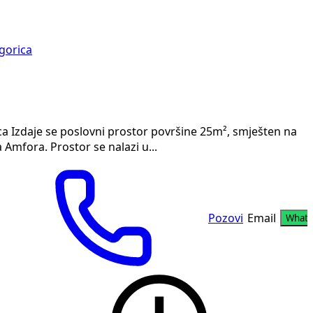
gorica
ca Izdaje se poslovni prostor površine 25m², smješten na
a Amfora. Prostor se nalazi u...
Pozovi
Email
What