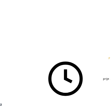
PR
prije 
ca