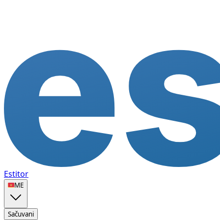
Estitor
🇲🇪
ME
Sačuvani