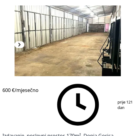
600 €
/mjesečno
1
/
5
prije 121
dan
Izdavanje, poslovni prostor, 170m², Donja Gorica,