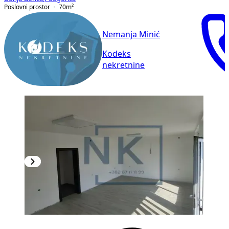
Poslovni prostor
70
m²
Nemanja Minić
Kodeks
nekretnine