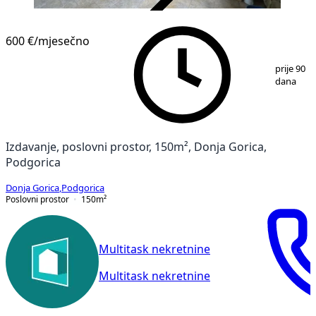
VERIFIKOVANO
600 €
/mjesečno
1
/
3
prije 90
dana
Izdavanje, poslovni prostor, 150m², Donja Gorica,
Podgorica
Donja Gorica
,
Podgorica
Poslovni prostor
150
m²
Multitask nekretnine
Multitask nekretnine