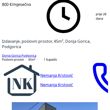
800 €
/mjesečno
1
/
6
prije 28
dana
Izdavanje, poslovni prostor, 45m², Donja Gorica,
Podgorica
Donja Gorica
,
Podgorica
Poslovni prostor
45
m²
1
kupatilo
Nemanja Krstović
Nemanja Krstović