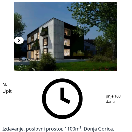
Na
Upit
1
/
9
prije 108
dana
Izdavanje, poslovni prostor, 1100m², Donja Gorica,