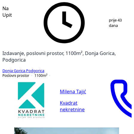
Na
Upit
1
/
13
prije 43
dana
Izdavanje, poslovni prostor, 1100m², Donja Gorica,
Podgorica
Donja Gorica
,
Podgorica
Poslovni prostor
1100
m²
Milena Tajić
Kvadrat
nekretnine