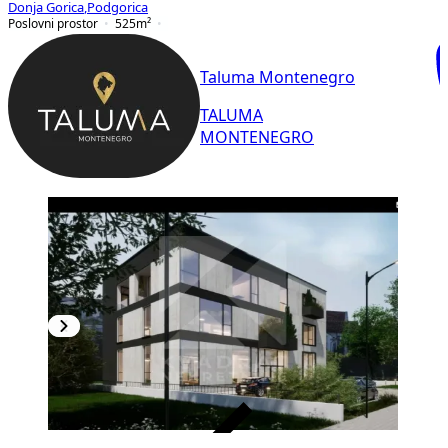
Donja Gorica
,
Podgorica
Poslovni prostor
525
m²
Taluma Montenegro
TALUMA
MONTENEGRO
VERIFIKOVANO