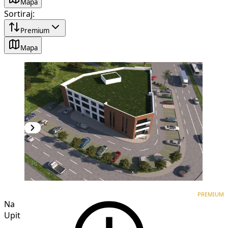
Mapa
Sortiraj
:
Premium
Mapa
PREMIUM
PREMIUM
Na
Upit
1
/
4