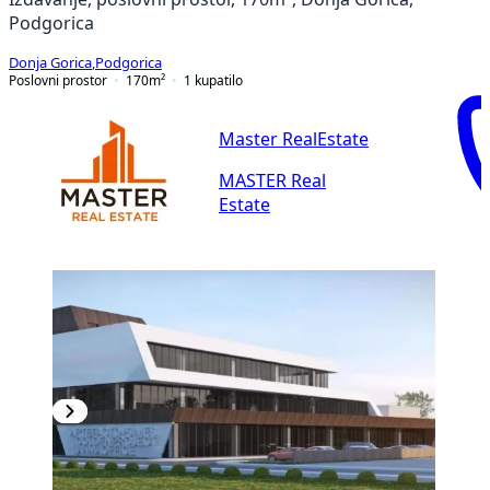
Podgorica
Donja Gorica
,
Podgorica
Poslovni prostor
170
m²
1
kupatilo
Master RealEstate
MASTER Real
Estate