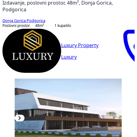
Izdavanje, poslovni prostor, 48m², Donja Gorica,
Podgorica
Donja Gorica
,
Podgorica
Poslovni prostor
48
m²
1
kupatilo
Luxury Property
Luxury