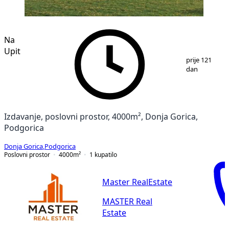
Na
Upit
1
/
3
prije 121
dan
Izdavanje, poslovni prostor, 4000m², Donja Gorica,
Podgorica
Donja Gorica
,
Podgorica
Poslovni prostor
4000
m²
1
kupatilo
Master RealEstate
MASTER Real
Estate