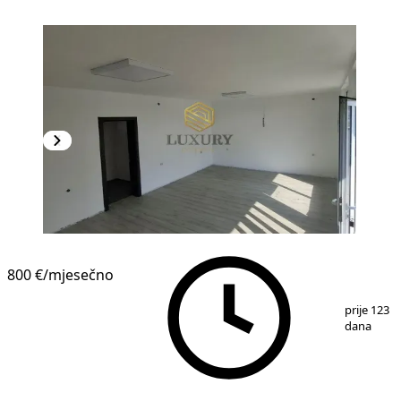
800 €
/mjesečno
1
/
4
prije 123
dana