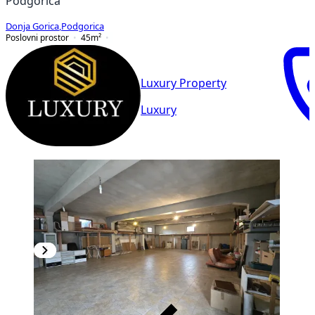
Podgorica
Donja Gorica
,
Podgorica
Poslovni prostor
45
m²
Luxury Property
Luxury