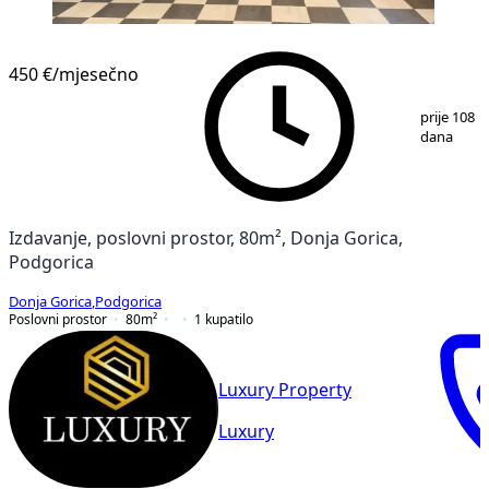
450 €
/mjesečno
1
/
6
prije 108
dana
Izdavanje, poslovni prostor, 80m², Donja Gorica,
Podgorica
Donja Gorica
,
Podgorica
Poslovni prostor
80
m²
1
kupatilo
Luxury Property
Luxury