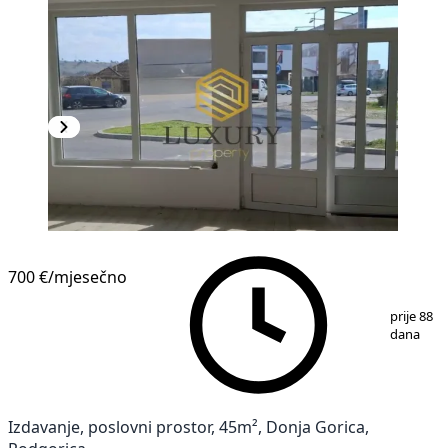
700 €
/mjesečno
1
/
2
prije 88
dana
Izdavanje, poslovni prostor, 45m², Donja Gorica,