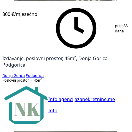
800 €
/mjesečno
1
/
6
prije 88
dana
Izdavanje, poslovni prostor, 45m², Donja Gorica,
Podgorica
Donja Gorica
,
Podgorica
Poslovni prostor
45
m²
Info agencijazanekretnine.me
Info