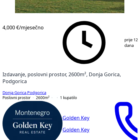
4,000 €
/mjesečno
1
/
6
prije 12
dana
Izdavanje, poslovni prostor, 2600m², Donja Gorica,
Podgorica
Donja Gorica
,
Podgorica
Poslovni prostor
2600
m²
1
kupatilo
Golden Key
Golden Key