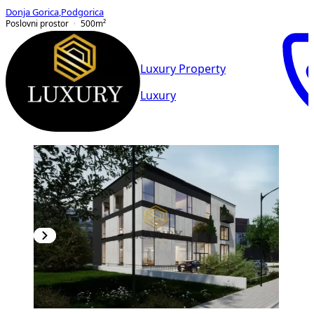
Donja Gorica
,
Podgorica
Poslovni prostor
500
m²
Luxury Property
Luxury