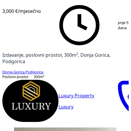
3,000 €
/mjesečno
1
/
5
prije 53
dana
Izdavanje, poslovni prostor, 300m², Donja Gorica,
Podgorica
Donja Gorica
,
Podgorica
Poslovni prostor
300
m²
Luxury Property
Luxury