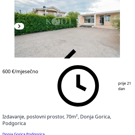
VERIFIKOVANO
600 €
/mjesečno
1
/
7
prije 21
dan
Izdavanje, poslovni prostor, 70m², Donja Gorica,
Podgorica
Donja Gorica
,
Podgorica