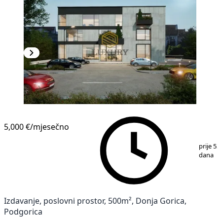
5,000 €
/mjesečno
1
/
5
prije 53
dana
Izdavanje, poslovni prostor, 500m², Donja Gorica,
Podgorica