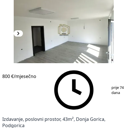
800 €
/mjesečno
1
/
2
prije 74
dana
Izdavanje, poslovni prostor, 43m², Donja Gorica,
Podgorica