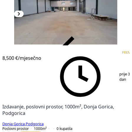
VERIFIKOVANO
PREM
PREMIUM
8,500 €
/mjesečno
1
/
5
prije 3
dan
Izdavanje, poslovni prostor, 1000m², Donja Gorica,
Podgorica
Donja Gorica
,
Podgorica
Poslovni prostor
1000
m²
0
kupatila