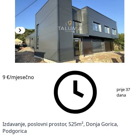
9 €
/mjesečno
1
/
9
prije 37
dana
Izdavanje, poslovni prostor, 525m², Donja Gorica,
Podgorica