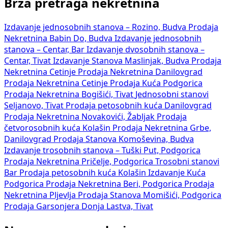
Brza pretraga nekretnina
Izdavanje jednosobnih stanova – Rozino, Budva
Prodaja
Nekretnina Babin Do, Budva
Izdavanje jednosobnih
stanova – Centar, Bar
Izdavanje dvosobnih stanova –
Centar, Tivat
Izdavanje Stanova Maslinjak, Budva
Prodaja
Nekretnina Cetinje
Prodaja Nekretnina Danilovgrad
Prodaja Nekretnina Cetinje
Prodaja Kuća Podgorica
Prodaja Nekretnina Bogišići, Tivat
Jednosobni stanovi
Seljanovo, Tivat
Prodaja petosobnih kuća Danilovgrad
Prodaja Nekretnina Novakovići, Žabljak
Prodaja
četvorosobnih kuća Kolašin
Prodaja Nekretnina Grbe,
Danilovgrad
Prodaja Stanova Komoševina, Budva
Izdavanje trosobnih stanova – Tuški Put, Podgorica
Prodaja Nekretnina Pričelje, Podgorica
Trosobni stanovi
Bar
Prodaja petosobnih kuća Kolašin
Izdavanje Kuća
Podgorica
Prodaja Nekretnina Beri, Podgorica
Prodaja
Nekretnina Pljevlja
Prodaja Stanova Momišići, Podgorica
Prodaja Garsonjera Donja Lastva, Tivat