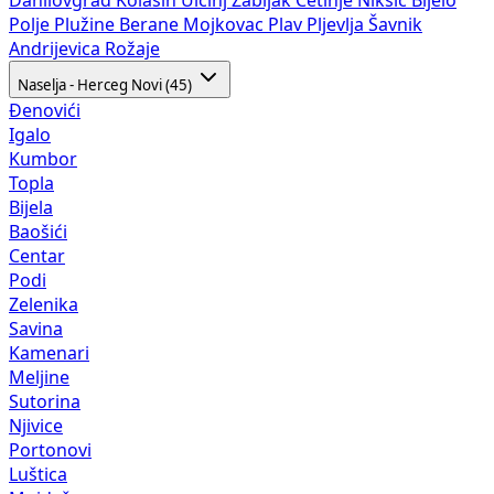
Danilovgrad
Kolašin
Ulcinj
Žabljak
Cetinje
Nikšić
Bijelo
Polje
Plužine
Berane
Mojkovac
Plav
Pljevlja
Šavnik
Andrijevica
Rožaje
Naselja - Herceg Novi (45)
Đenovići
Igalo
Kumbor
Topla
Bijela
Baošići
Centar
Podi
Zelenika
Savina
Kamenari
Meljine
Sutorina
Njivice
Portonovi
Luštica