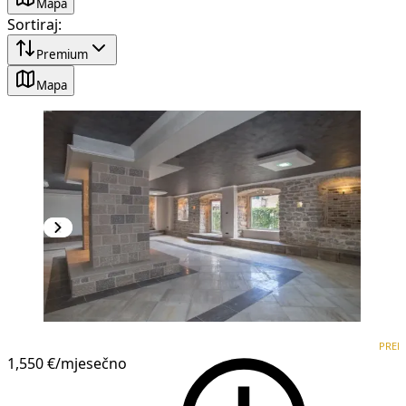
Mapa
Sortiraj
:
Premium
Mapa
PREMIUM
PREM
1,550 €
/mjesečno
1
/
25