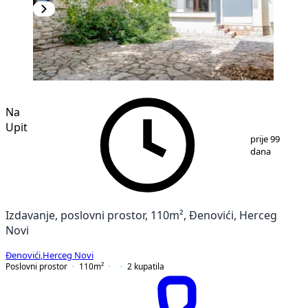
Na
Upit
1
/
11
prije 99
dana
Izdavanje, poslovni prostor, 110m², Đenovići, Herceg
Novi
Đenovići
,
Herceg Novi
Poslovni prostor
110
m²
2
kupatila