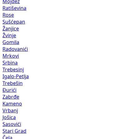
Mojdež
Ratiševina
Rose
Sušćepan
Žanjice
Žvinje
Gomila
Radovanići
Mrkovi
Srbina
Trebesinj
Igalo-Petlja
Trebešin
Đurići
Zabrđe
Kameno
Vrbanj
Jošica
Sasovići
Stari Grad
Čela