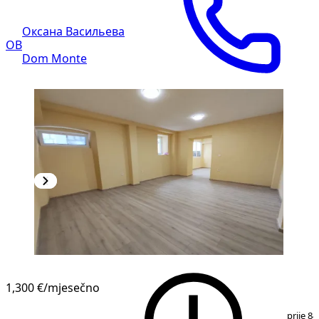
Оксана Васильева
ОВ
Dom Monte
1,300 €
/mjesečno
1
/
7
prije 84