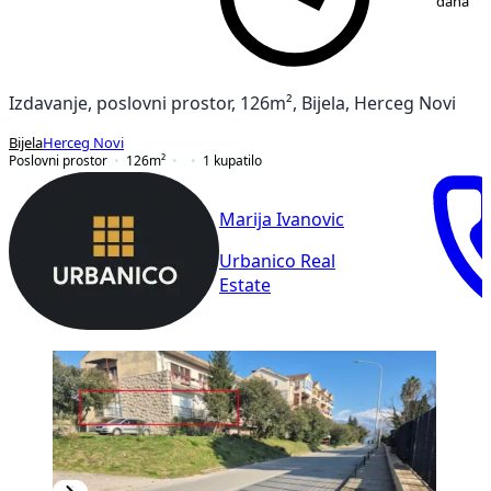
dana
Izdavanje, poslovni prostor, 126m², Bijela, Herceg Novi
Bijela
Herceg Novi
Poslovni prostor
126
m²
1
kupatilo
Marija Ivanovic
Urbanico Real
Estate