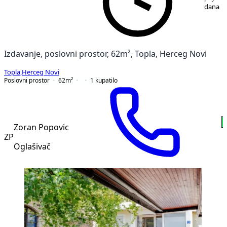
dana
Izdavanje, poslovni prostor, 62m², Topla, Herceg Novi
Topla
,
Herceg Novi
Poslovni prostor
62
m²
1
kupatilo
Zoran Popovic
ZP
Oglašivač