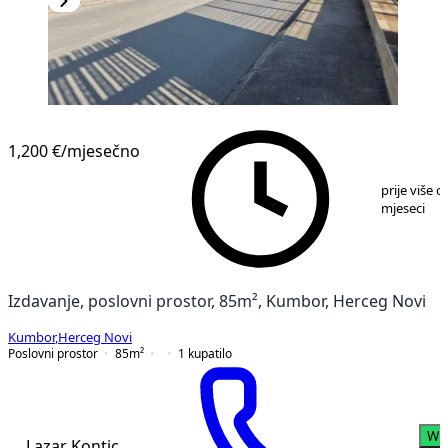
1,200 €
/mjesečno
1
/
3
prije više o
mjeseci
Izdavanje, poslovni prostor, 85m², Kumbor, Herceg Novi
Kumbor
,
Herceg Novi
Poslovni prostor
85
m²
1
kupatilo
Wh
Lazar Kontic