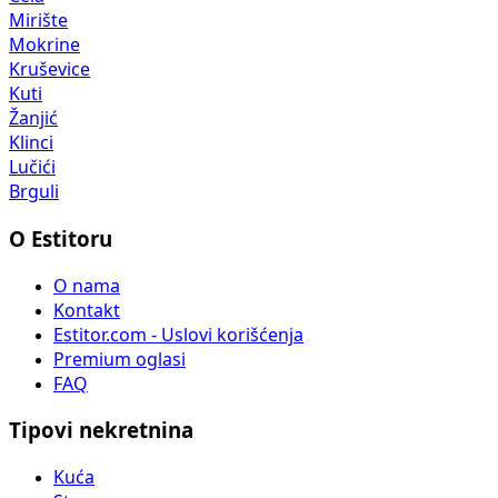
Mirište
Mokrine
Kruševice
Kuti
Žanjić
Klinci
Lučići
Brguli
O Estitoru
O nama
Kontakt
Estitor.com - Uslovi korišćenja
Premium oglasi
FAQ
Tipovi nekretnina
Kuća