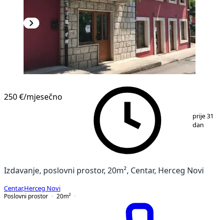
250 €
/mjesečno
1
/
6
prije 31
dan
Izdavanje, poslovni prostor, 20m², Centar, Herceg Novi
Centar
,
Herceg Novi
Poslovni prostor
20
m²