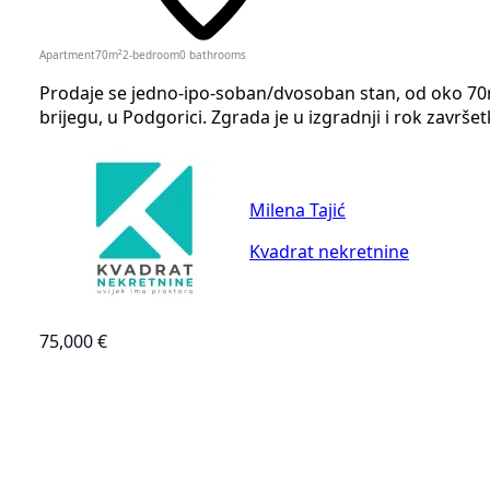
Apartment
70
m²
2-bedroom
0
bathrooms
Prodaje se jedno-ipo-soban/dvosoban stan, od oko 7
brijegu, u Podgorici. Zgrada je u izgradnji i rok završe
Milena Tajić
Kvadrat nekretnine
75,000 €