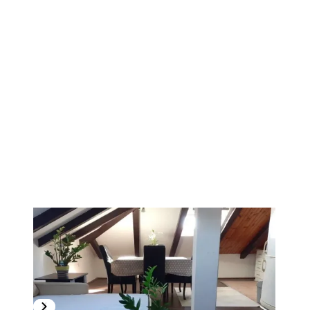
1
/
13